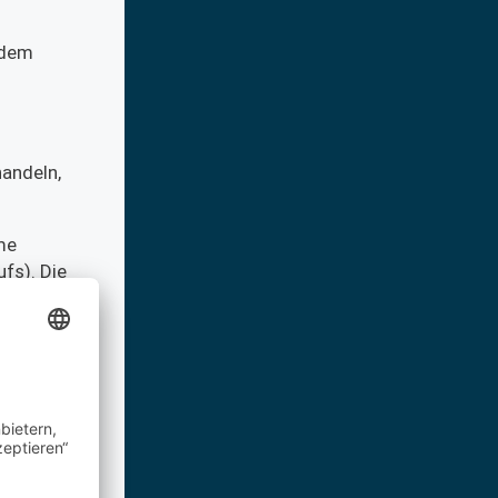
 dem
handeln,
me
fs). Die
können zur