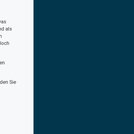
Das
nd als
n
doch
ren
den Sie