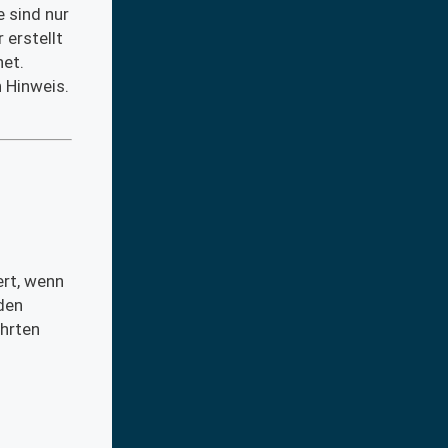
 sind nur
 erstellt
net.
 Hinweis.
ert, wenn
den
hrten