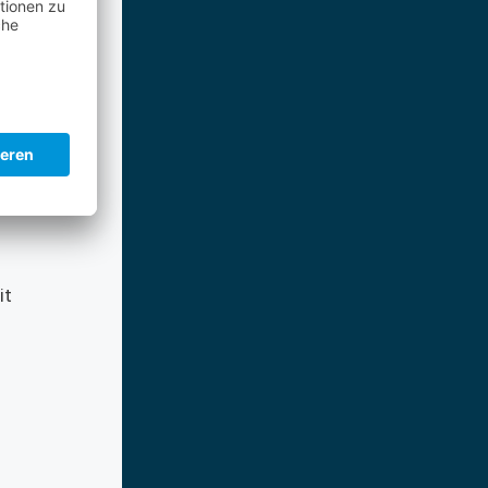
ten zu
für die
eitung
n
it