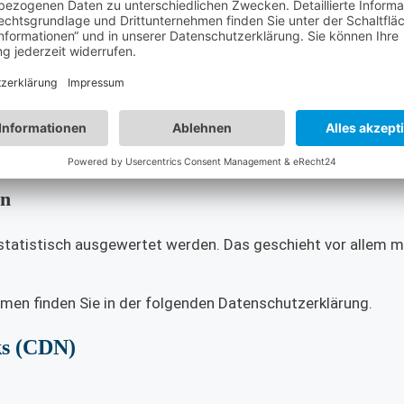
ft über Herkunft, Empfänger und Zweck Ihrer gespeicherten
erdem ein Recht, die Berichtigung oder Löschung dieser Da
itung erteilt haben, können Sie diese Einwilligung jederzeit 
 unter bestimmten Umständen die Einschränkung der Verarb
iteren steht Ihnen ein Beschwerderecht bei der zuständige
utz können Sie sich jederzeit an uns wenden.
rn
statistisch ausgewertet werden. Das geschieht vor allem m
men finden Sie in der folgenden Datenschutzerklärung.
ks (CDN)