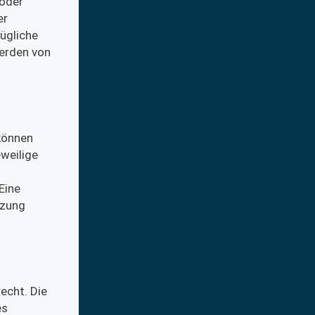
 oder
er
ügliche
werden von
 können
eweilige
Eine
tzung
echt. Die
es