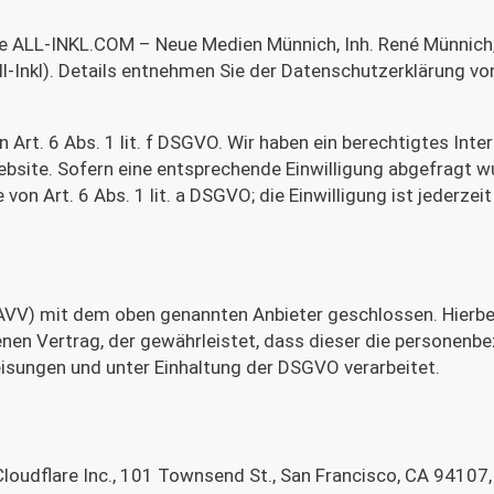
 die ALL-INKL.COM – Neue Medien Münnich, Inh. René Münnich
-Inkl). Details entnehmen Sie der Datenschutzerklärung von 
 Art. 6 Abs. 1 lit. f DSGVO. Wir haben ein berechtigtes Inte
ebsite. Sofern eine entsprechende Einwilligung abgefragt w
von Art. 6 Abs. 1 lit. a DSGVO; die Einwilligung ist jederzeit
(AVV) mit dem oben genannten Anbieter geschlossen. Hierbe
enen Vertrag, der gewährleistet, dass dieser die personen
sungen und unter Einhaltung der DSGVO verarbeitet.
 Cloudflare Inc., 101 Townsend St., San Francisco, CA 94107