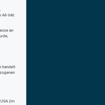
,
All-Inkl:
resse an
urde,
i handelt
bezogenen
, USA (im